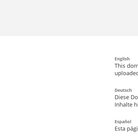
English
This dom
uploaded
Deutsch
Diese Do
Inhalte h
Español
Esta pág