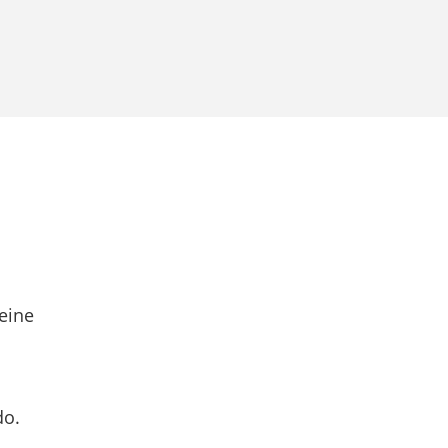
eine
do.